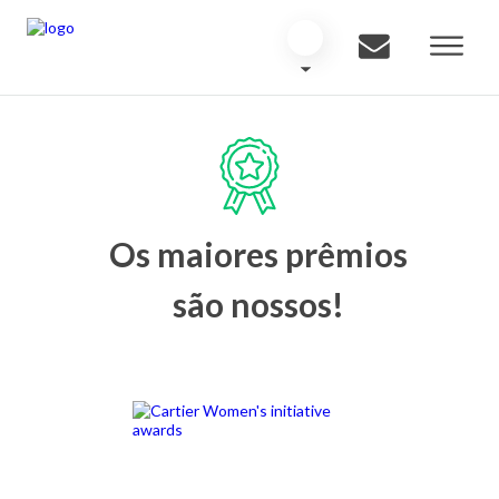
Os maiores prêmios
são nossos!