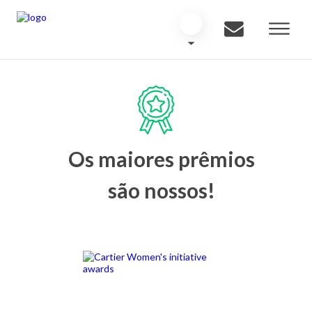
Os maiores prêmios
são nossos!