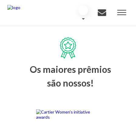
Os maiores prêmios
são nossos!