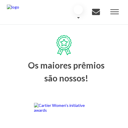
Os maiores prêmios
são nossos!