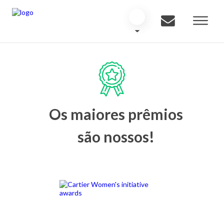
Os maiores prêmios
são nossos!