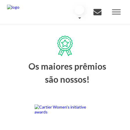
Os maiores prêmios
são nossos!