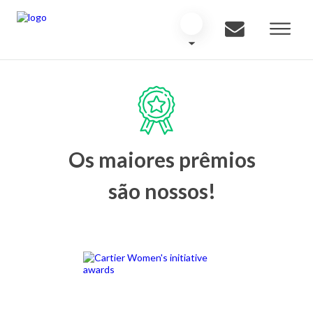
Os maiores prêmios
são nossos!