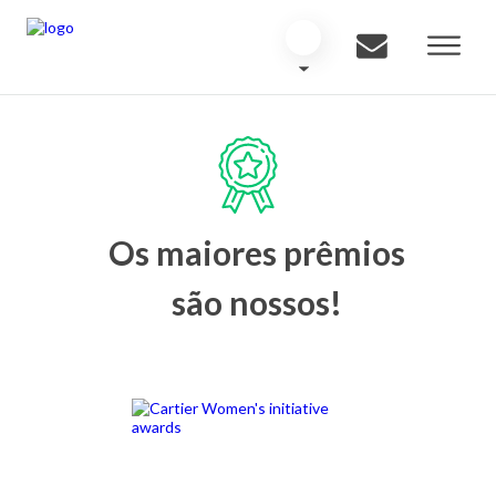
Os maiores prêmios
são nossos!