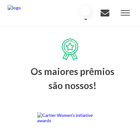
Os maiores prêmios
são nossos!