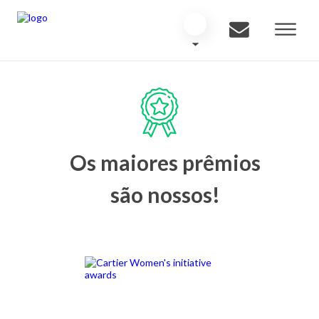
Os maiores prêmios
são nossos!