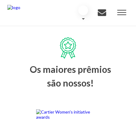
Os maiores prêmios
são nossos!