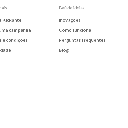
Mais
Baú de ideias
a Kickante
Inovações
 uma campanha
Como funciona
 e condições
Perguntas frequentes
idade
Blog