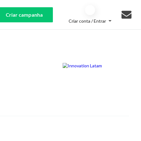
Criar campanha
Criar conta / Entrar