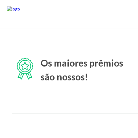
Os maiores prêmios
são nossos!