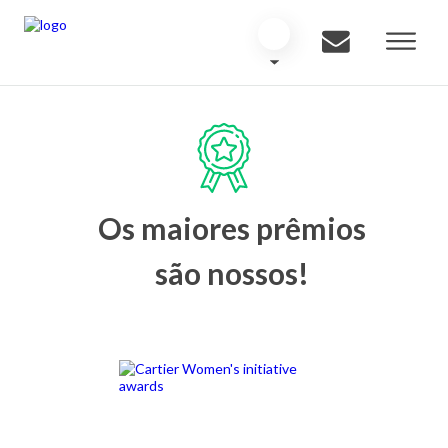
Os maiores prêmios
são nossos!