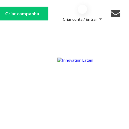
Criar campanha
Criar conta / Entrar