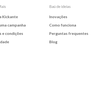
Mais
Baú de ideias
a Kickante
Inovações
 uma campanha
Como funciona
 e condições
Perguntas frequentes
idade
Blog