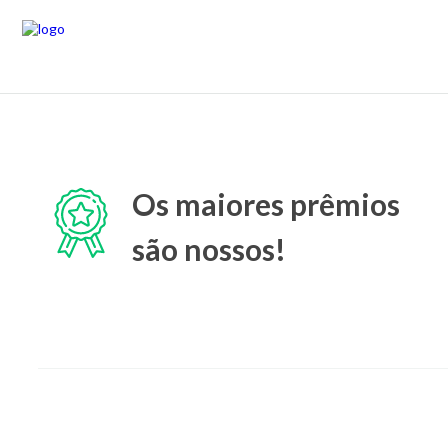
Os maiores prêmios
são nossos!