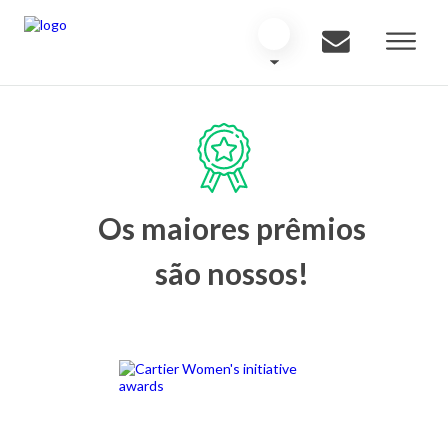
Os maiores prêmios
são nossos!