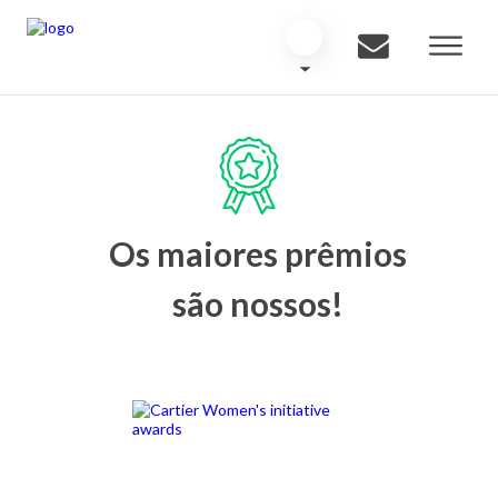
Os maiores prêmios
são nossos!