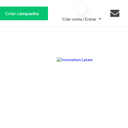
Criar campanha
Criar conta / Entrar