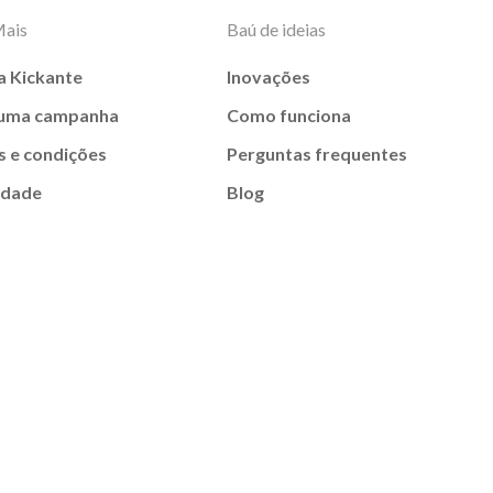
Mais
Baú de ideias
a Kickante
Inovações
 uma campanha
Como funciona
 e condições
Perguntas frequentes
idade
Blog