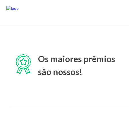
Os maiores prêmios
são nossos!