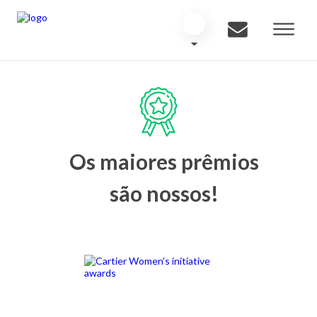
Os maiores prêmios
são nossos!