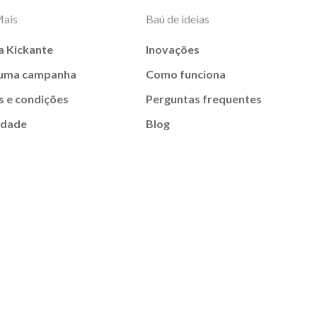
Mais
Baú de ideias
a Kickante
Inovações
 uma campanha
Como funciona
 e condições
Perguntas frequentes
idade
Blog