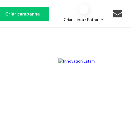
Criar campanha
Criar conta / Entrar