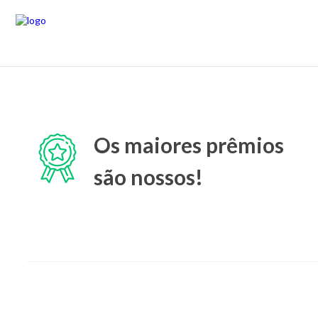
Os maiores prêmios
são nossos!