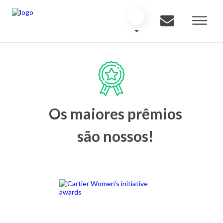
Os maiores prêmios
são nossos!