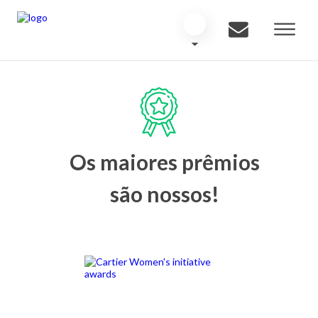
Os maiores prêmios
são nossos!