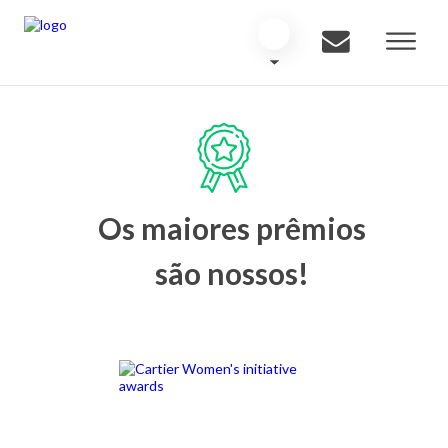
Os maiores prêmios
são nossos!