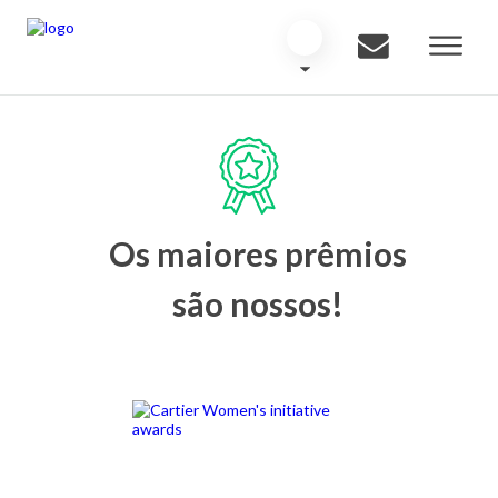
Os maiores prêmios
são nossos!