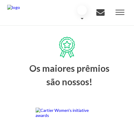
Os maiores prêmios
são nossos!