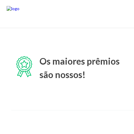
Os maiores prêmios
são nossos!