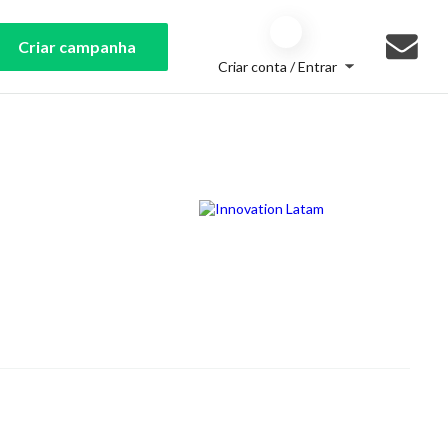
Criar campanha
Criar conta / Entrar