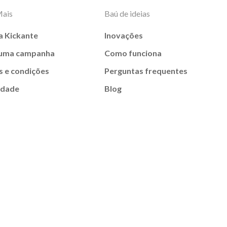
Mais
Baú de ideias
a Kickante
Inovações
 uma campanha
Como funciona
 e condições
Perguntas frequentes
idade
Blog