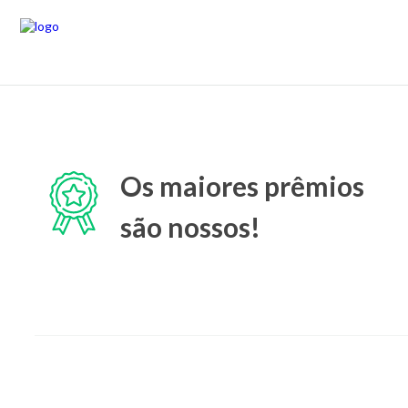
Os maiores prêmios
são nossos!