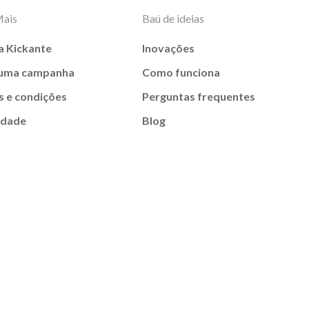
Mais
Baú de ideias
a Kickante
Inovações
 uma campanha
Como funciona
 e condições
Perguntas frequentes
idade
Blog