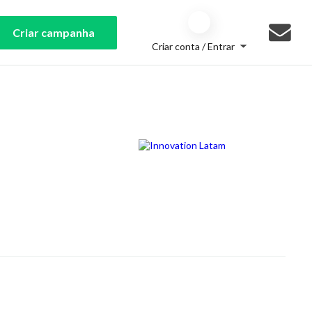
Criar campanha
Criar conta / Entrar