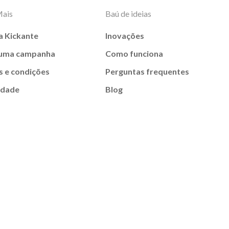
Mais
Baú de ideias
a Kickante
Inovações
 uma campanha
Como funciona
 e condições
Perguntas frequentes
idade
Blog