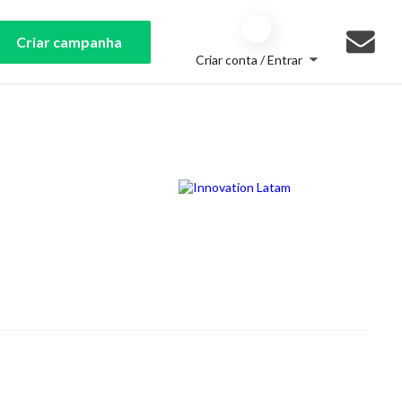
Criar campanha
Criar conta / Entrar