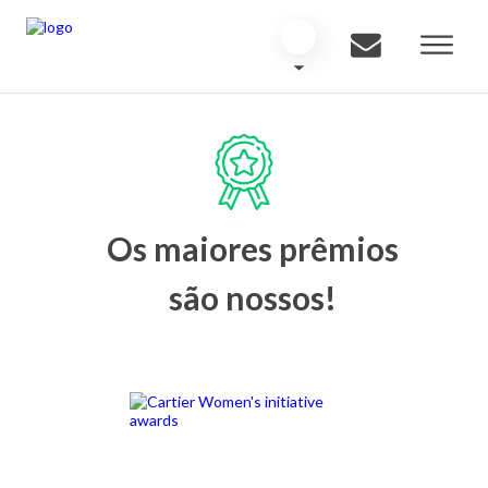
Os maiores prêmios
são nossos!