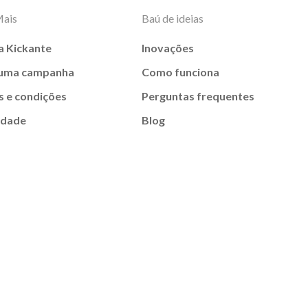
Mais
Baú de ideias
a Kickante
Inovações
 uma campanha
Como funciona
 e condições
Perguntas frequentes
idade
Blog