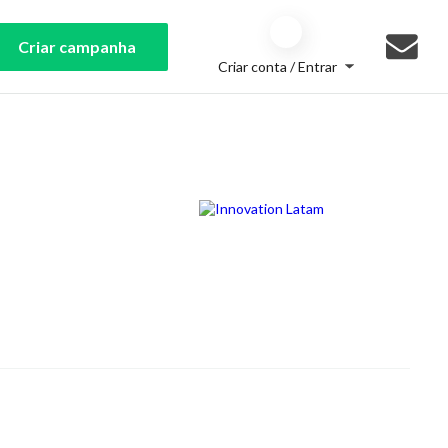
Criar campanha
Criar conta / Entrar