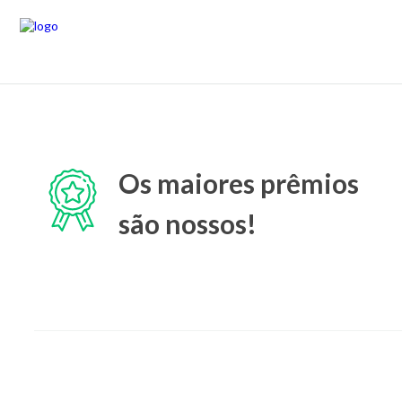
Os maiores prêmios
são nossos!