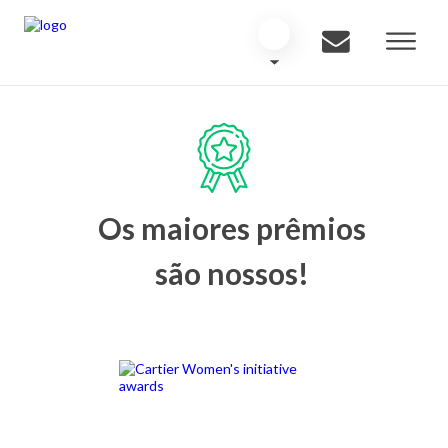
Os maiores prêmios
são nossos!