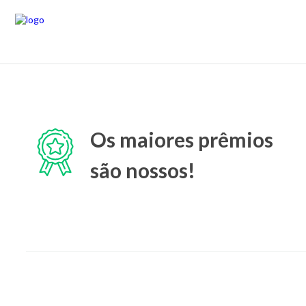
Os maiores prêmios
são nossos!