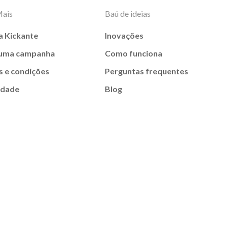
Mais
Baú de ideias
a Kickante
Inovações
 uma campanha
Como funciona
 e condições
Perguntas frequentes
idade
Blog