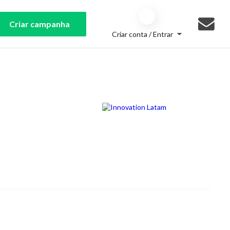
Criar campanha
Criar conta / Entrar