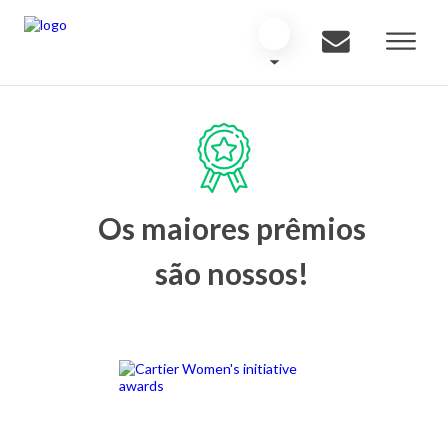
Os maiores prêmios
são nossos!