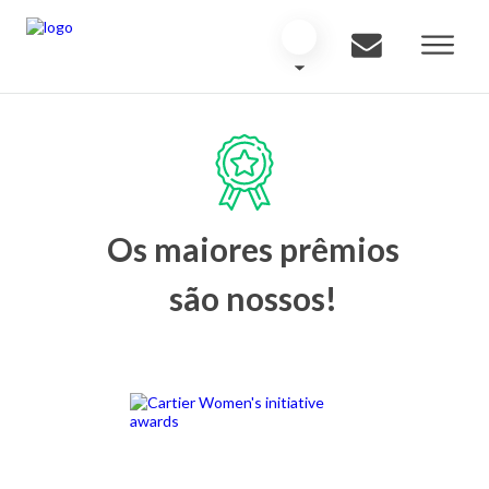
Os maiores prêmios
são nossos!