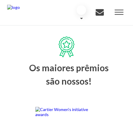
Os maiores prêmios
são nossos!