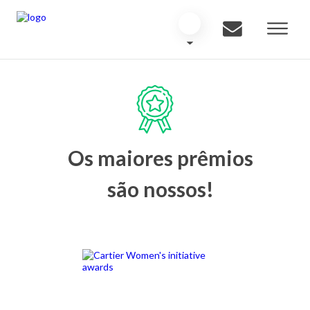
Os maiores prêmios
são nossos!