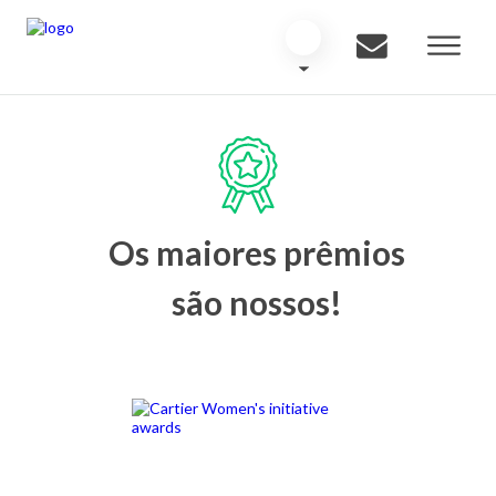
Os maiores prêmios
são nossos!