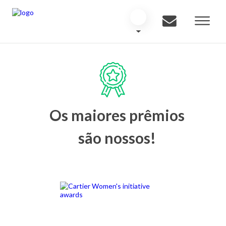
Os maiores prêmios
são nossos!