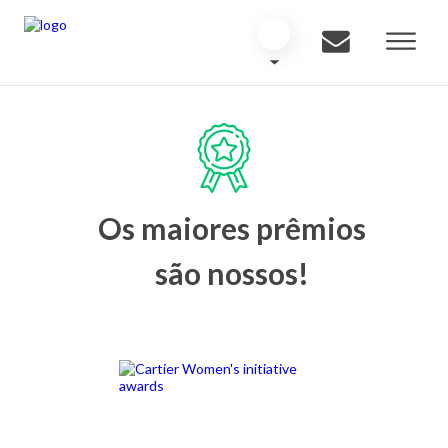
Os maiores prêmios
são nossos!