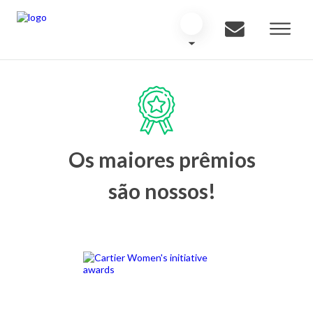
Os maiores prêmios
são nossos!