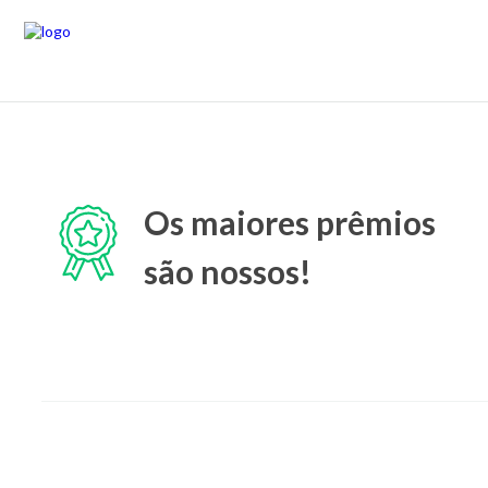
Os maiores prêmios
são nossos!