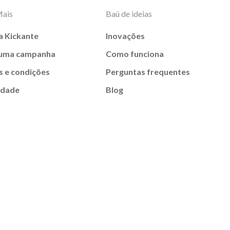
Mais
Baú de ideias
a Kickante
Inovações
 uma campanha
Como funciona
 e condições
Perguntas frequentes
idade
Blog