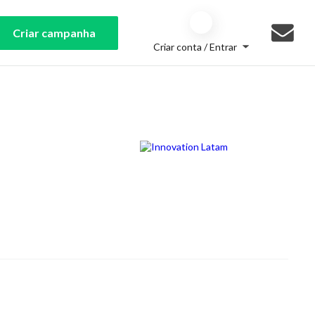
Criar campanha
Criar conta / Entrar