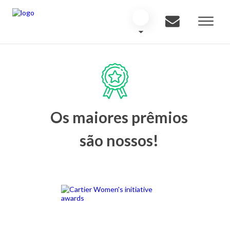
Os maiores prêmios
são nossos!