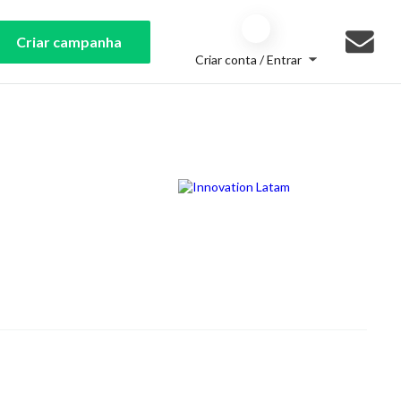
Criar campanha
Criar conta / Entrar