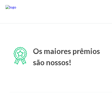
Os maiores prêmios
são nossos!