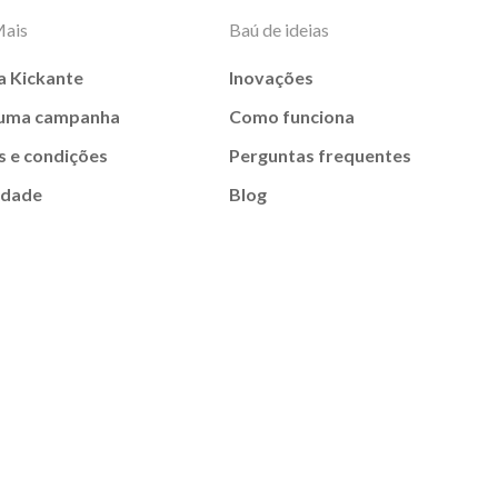
Mais
Baú de ideias
a Kickante
Inovações
 uma campanha
Como funciona
 e condições
Perguntas frequentes
idade
Blog