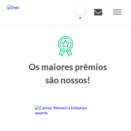
Os maiores prêmios
são nossos!