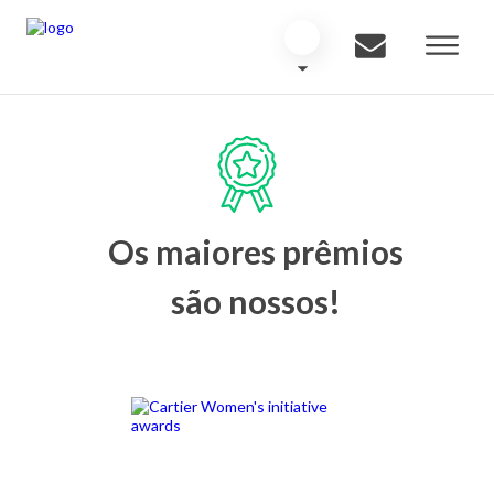
Os maiores prêmios
são nossos!