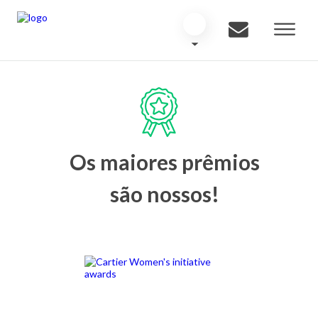
Os maiores prêmios
são nossos!