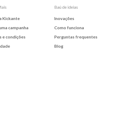
Mais
Baú de ideias
a Kickante
Inovações
 uma campanha
Como funciona
 e condições
Perguntas frequentes
idade
Blog