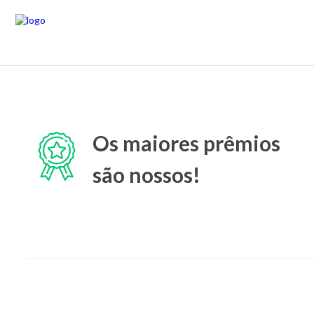
Os maiores prêmios
são nossos!