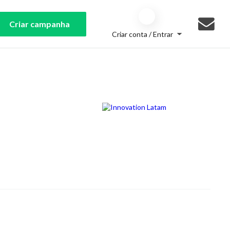
Criar campanha
Criar conta / Entrar