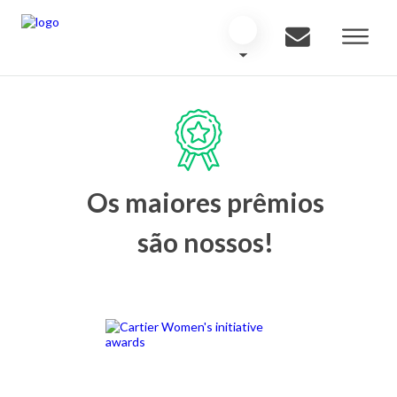
Os maiores prêmios
são nossos!