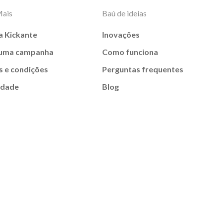
Mais
Baú de ideias
a Kickante
Inovações
 uma campanha
Como funciona
 e condições
Perguntas frequentes
idade
Blog