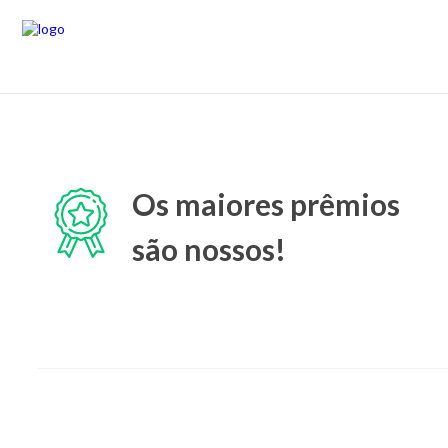
Os maiores prêmios
são nossos!