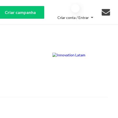
Criar campanha
Criar conta / Entrar