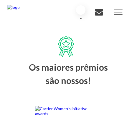
Os maiores prêmios
são nossos!