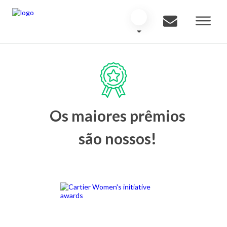
Os maiores prêmios
são nossos!